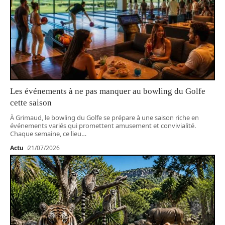
Les événements à ne pas manquer au bowling du Golfe
cette saison
À Grimaud, le bowling du Golfe se prépare à une saison riche en
événements variés qui promettent amusement et convivialité.
Chaque semaine, ce lieu
…
Actu
21/07/2026