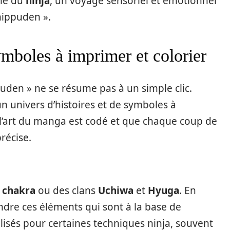
âme du
ninja
, un voyage sensoriel et émotionnel
hippuden ».
ymboles à imprimer et colorier
den » ne se résume pas à un simple clic.
n univers d’histoires et de symboles à
e l’art du manga est codé et que chaque coup de
récise.
u
chakra
ou des clans
Uchiwa
et
Hyuga
. En
dre ces éléments qui sont à la base de
lisés pour certaines techniques ninja, souvent