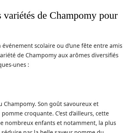
es variétés de Champomy pour
’un événement
scolaire
ou d’une fête entre amis
ariété
de Champomy aux arômes diversifiés
lques-unes :
s du Champomy. Son
goût
savoureux
et
e
pomme
croquante. C’est d’ailleurs, cette
de
nombreux enfants et notamment, la plus
 séduire
par la
belle
saveur pomme
du