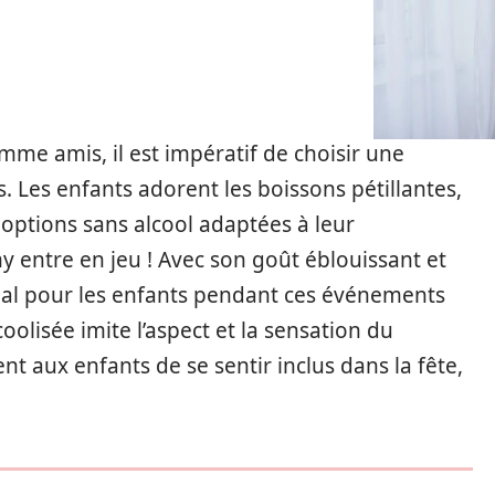
omme
amis, il est
impératif
de
choisir
une
s. Les
enfants
adorent les boissons pétillantes,
 options
sans alcool
adaptées à leur
my
entre
en jeu ! Avec son
goût
éblouissant
et
éal pour les enfants pendant ces événements
oolisée imite l’aspect et la
sensation
du
ent
aux
enfants
de se sentir inclus dans la fête,