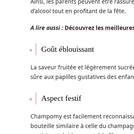
Ainsi, les parents peuvent
être
rassur
d’alcool
tout
en profitant de la fête.
A lire aussi :
Découvrez les meilleures
Goût éblouissant
La
saveur
fruitée et
légèrement
sucré
sûre aux papilles gustatives des
enfan
Aspect festif
Champomy est
facilement
reconnaissa
bouteille similaire à celle du champa