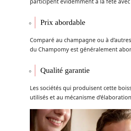
participent
évidemment
à la
fête avec
Prix abordable
Comparé au
champagne
ou à d’autres
du Champomy est
généralement
abo
Qualité garantie
Les
sociétés
qui produisent
cette
bois
utilisés et au
mécanisme
d’
élaboratio