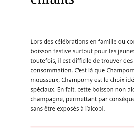
Lors des célébrations en
famille
ou
c
boisson
festive
surtout pour les
jeune
toutefois,
il est
difficile
de
trouver
des
consommation. C’est là que Champo
mousseux
, Champomy est le choix id
spéciaux. En fait, cette
boisson
non alc
champagne
, permettant
par conséqu
sans être exposés à l’alcool.