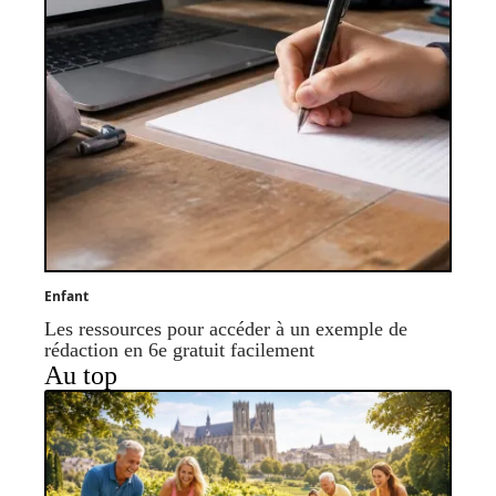
Enfant
Les ressources pour accéder à un exemple de
rédaction en 6e gratuit facilement
Au top