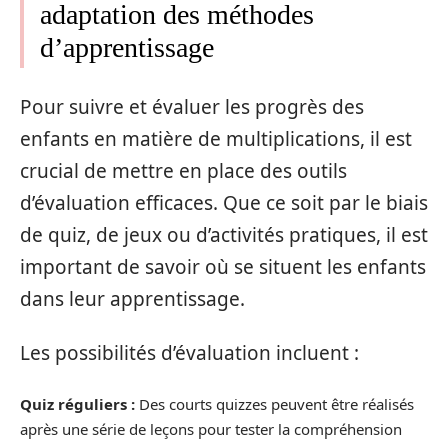
adaptation des méthodes
d’apprentissage
Pour suivre et évaluer les progrès des
enfants en matière de multiplications, il est
crucial de mettre en place des outils
d’évaluation efficaces. Que ce soit par le biais
de quiz, de jeux ou d’activités pratiques, il est
important de savoir où se situent les enfants
dans leur apprentissage.
Les possibilités d’évaluation incluent :
Quiz réguliers :
Des courts quizzes peuvent être réalisés
après une série de leçons pour tester la compréhension