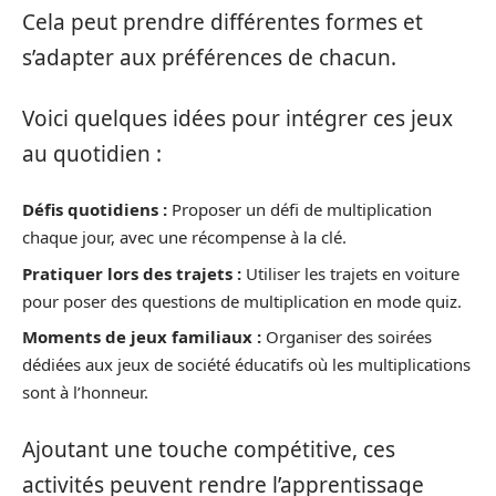
Cela peut prendre différentes formes et
s’adapter aux préférences de chacun.
Voici quelques idées pour intégrer ces jeux
au quotidien :
Défis quotidiens :
Proposer un défi de multiplication
chaque jour, avec une récompense à la clé.
Pratiquer lors des trajets :
Utiliser les trajets en voiture
pour poser des questions de multiplication en mode quiz.
Moments de jeux familiaux :
Organiser des soirées
dédiées aux jeux de société éducatifs où les multiplications
sont à l’honneur.
Ajoutant une touche compétitive, ces
activités peuvent rendre l’apprentissage