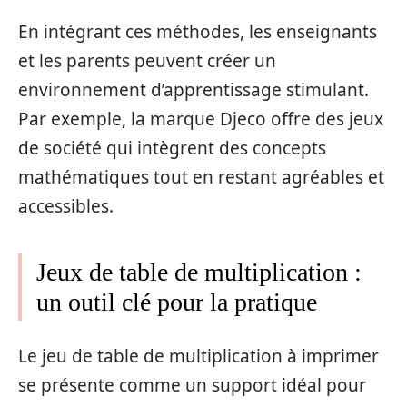
En intégrant ces méthodes, les enseignants
et les parents peuvent créer un
environnement d’apprentissage stimulant.
Par exemple, la marque Djeco offre des jeux
de société qui intègrent des concepts
mathématiques tout en restant agréables et
accessibles.
Jeux de table de multiplication :
un outil clé pour la pratique
Le jeu de table de multiplication à imprimer
se présente comme un support idéal pour