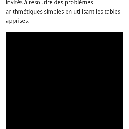
invités à résoudre des problèmes
arithmétiques simples en utilisant les tables
apprises.