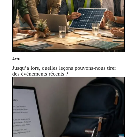
Actu
Jusqu’à lors, quelles leçons pouvons-nous tirer
des événements récents ?