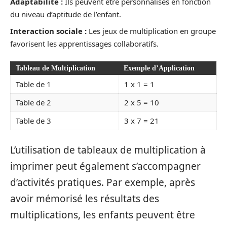
Adaptabilité :
Ils peuvent être personnalisés en fonction
du niveau d’aptitude de l’enfant.
Interaction sociale :
Les jeux de multiplication en groupe
favorisent les apprentissages collaboratifs.
Tableau de Multiplication
Exemple d’Application
Table de 1
1 x 1 = 1
Table de 2
2 x 5 = 10
Table de 3
3 x 7 = 21
L’utilisation de tableaux de multiplication à
imprimer peut également s’accompagner
d’activités pratiques. Par exemple, après
avoir mémorisé les résultats des
multiplications, les enfants peuvent être