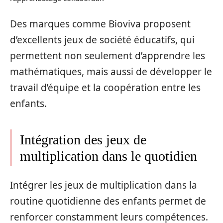
Des marques comme Bioviva proposent
d’excellents jeux de société éducatifs, qui
permettent non seulement d’apprendre les
mathématiques, mais aussi de développer le
travail d’équipe et la coopération entre les
enfants.
Intégration des jeux de
multiplication dans le quotidien
Intégrer les jeux de multiplication dans la
routine quotidienne des enfants permet de
renforcer constamment leurs compétences.