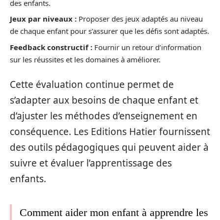
des enfants.
Jeux par niveaux :
Proposer des jeux adaptés au niveau
de chaque enfant pour s’assurer que les défis sont adaptés.
Feedback constructif :
Fournir un retour d’information
sur les réussites et les domaines à améliorer.
Cette évaluation continue permet de
s’adapter aux besoins de chaque enfant et
d’ajuster les méthodes d’enseignement en
conséquence. Les Editions Hatier fournissent
des outils pédagogiques qui peuvent aider à
suivre et évaluer l’apprentissage des
enfants.
Comment aider mon enfant à apprendre les