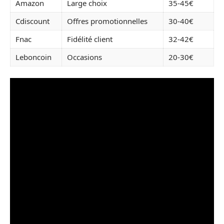
Amazon
Large choix
35-45€
Cdiscount
Offres promotionnelles
30-40€
Fnac
Fidélité client
32-42€
Leboncoin
Occasions
20-30€