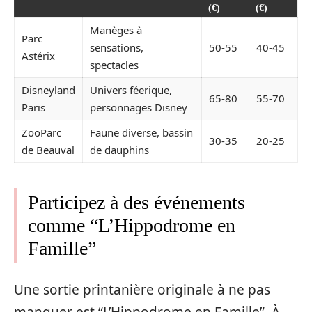
(€)
(€)
Manèges à
Parc
sensations,
50-55
40-45
Astérix
spectacles
Disneyland
Univers féerique,
65-80
55-70
Paris
personnages Disney
ZooParc
Faune diverse, bassin
30-35
20-25
de Beauval
de dauphins
Participez à des événements
comme “L’Hippodrome en
Famille”
Une sortie printanière originale à ne pas
manquer est “L’Hippodrome en Famille”. À