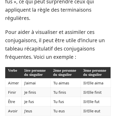
fus », ce qui peut surprendre ceux qui
appliquent la règle des terminaisons
régulières.
Pour aider à visualiser et assimiler ces
conjugaisons, il peut être utile d’inclure un
tableau récapitulatif des conjugaisons
fréquentes. Voici un exemple :
Verbe
1ère personne
2ème personne
3ème personne
du singulier
du singulier
du singulier
Aimer
J’aimai
Tu aimas
Il/Elle aima
Finir
Je finis
Tu finis
Il/Elle finit
Être
Je fus
Tu fus
Il/Elle fut
Avoir
J’eus
Tu eus
Il/Elle eut