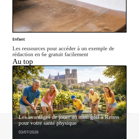
Enfant
Les ressources pour accéder à un exemple de
rédaction en 6e gratuit facilement
Au top
Les avantages de jouer au mini golf à Reims
Contact
Mentions légales
Sitemap
pour votre santé physique
© 2026 | enfant-1.com
03/07/2026