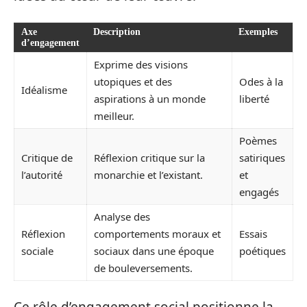
Axe
Description
Exemples
d’engagement
Exprime des visions
utopiques et des
Odes à la
Idéalisme
aspirations à un monde
liberté
meilleur.
Poèmes
Critique de
Réflexion critique sur la
satiriques
l’autorité
monarchie et l’existant.
et
engagés
Analyse des
Réflexion
comportements moraux et
Essais
sociale
sociaux dans une époque
poétiques
de bouleversements.