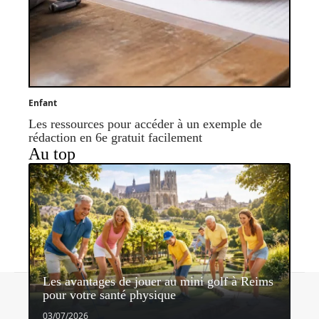
Enfant
Les ressources pour accéder à un exemple de
rédaction en 6e gratuit facilement
Au top
Les avantages de jouer au mini golf à Reims
Contact
Mentions légales
Sitemap
pour votre santé physique
© 2026 | enfant-1.com
03/07/2026