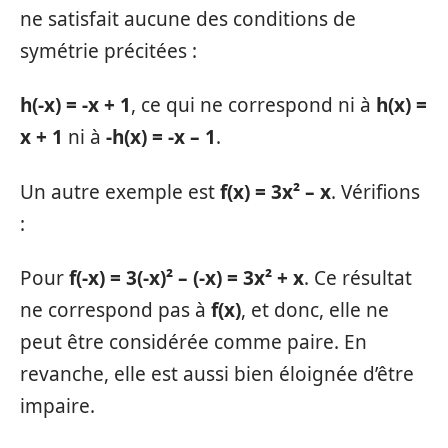
ne satisfait aucune des conditions de
symétrie précitées :
h(-x) = -x + 1
, ce qui ne correspond ni à
h(x) =
x + 1
ni à
-h(x) = -x – 1
.
Un autre exemple est
f(x) = 3x² – x
. Vérifions
:
Pour
f(-x) = 3(-x)² – (-x) = 3x² + x
. Ce résultat
ne correspond pas à
f(x)
, et donc, elle ne
peut être considérée comme paire. En
revanche, elle est aussi bien éloignée d’être
impaire.