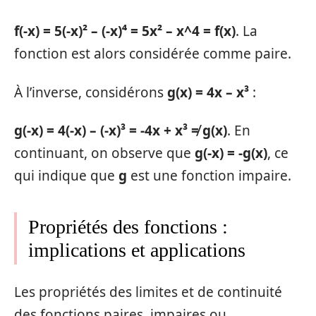
f(-x) = 5(-x)² – (-x)⁴ = 5x² – x^4 = f(x)
. La
fonction est alors considérée comme paire.
À l’inverse, considérons
g(x) = 4x – x³
:
g(-x) = 4(-x) – (-x)³ = -4x + x³ ≠ g(x)
. En
continuant, on observe que
g(-x) = -g(x)
, ce
qui indique que
g
est une fonction impaire.
Propriétés des fonctions :
implications et applications
Les propriétés des limites et de continuité
des fonctions paires, impaires ou