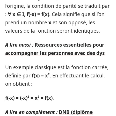
l’origine, la condition de parité se traduit par
:
∀ x ∈ I, f(-x) = f(x)
. Cela signifie que si l’on
prend un nombre
x
et son opposé, les
valeurs de la fonction seront identiques.
A lire aussi :
Ressources essentielles pour
accompagner les personnes avec des dys
Un exemple classique est la fonction carrée,
définie par
f(x) = x²
. En effectuant le calcul,
on obtient :
f(-x) = (-x)² = x² = f(x)
.
A lire en complément :
DNB (diplôme