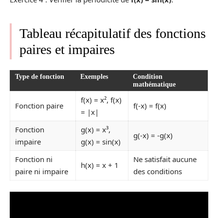
Tableau récapitulatif des fonctions
paires et impaires
Type de fonction
Exemples
Condition
mathématique
f(x) = x², f(x)
Fonction paire
f(-x) = f(x)
= |x|
Fonction
g(x) = x³,
g(-x) = -g(x)
impaire
g(x) = sin(x)
Fonction ni
Ne satisfait aucune
h(x) = x + 1
paire ni impaire
des conditions