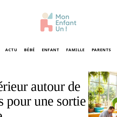
ACTU
BÉBÉ
ENFANT
FAMILLE
PARENTS
érieur autour de
s pour une sortie
e